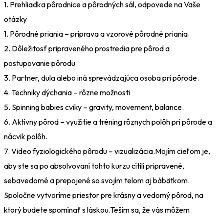
1. Prehliadka pôrodnice a pôrodných sál, odpovede na Vaše
otázky
1. Pôrodné priania – príprava a vzorové pôrodné priania.
2. Dôležitosť pripraveného prostredia pre pôrod a
postupovanie pôrodu
3. Partner, dula alebo iná sprevádzajúca osoba pri pôrode.
4. Techniky dýchania – rôzne možnosti
5. Spinning babies cviky – gravity, movement, balance.
6. Aktívny pôrod – využitie a tréning rôznych polôh pri pôrode a
nácvik polôh.
7. Video fyziologického pôrodu – vizualizácia.Mojím cieľom je,
aby ste sa po absolvovaní tohto kurzu cítili pripravené,
sebavedomé a prepojené so svojím telom aj bábätkom.
Spoločne vytvoríme priestor pre krásny a vedomý pôrod, na
ktorý budete spomínať s láskou.Teším sa, že vás môžem