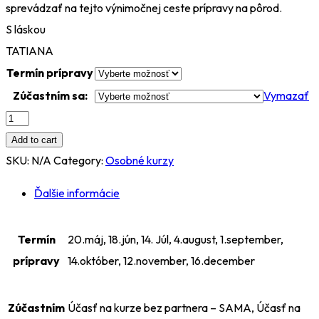
sprevádzať na tejto výnimočnej ceste prípravy na pôrod.
S láskou
TATIANA
Termín prípravy
Zúčastním sa:
Vymazať
množstvo
JEDNODŇOVÝ
Add to cart
KOMPLEXNÝ
SKU:
N/A
Category:
Osobné kurzy
kurz
Ďalšie informácie
prípravy
na
Termín
20.máj, 18.jún, 14. Júl, 4.august, 1.september,
pôrod
prípravy
14.október, 12.november, 16.december
s
technikami
Zúčastním
Účasť na kurze bez partnera – SAMA, Účasť na
Hypnopôrodu