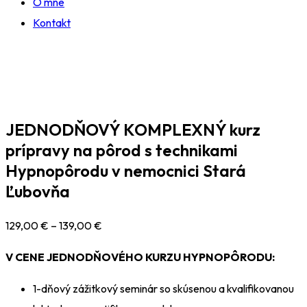
O mne
Kontakt
JEDNODŇOVÝ KOMPLEXNÝ kurz
prípravy na pôrod s technikami
Hypnopôrodu v nemocnici Stará
Ľubovňa
Price
129
,00
€
–
139
,00
€
range:
V CENE JEDNODŇOVÉHO KURZU HYPNOPÔRODU:
129,00 €
through
1-dňový zážitkový seminár so skúsenou a kvalifikovanou
139,00 €