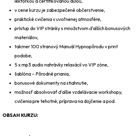
lektorkou a certifikovanou dulou,
v cene kurzu je zabezpečené občerstvenie,
praktické cvičenia v uvoľnenej atmosfére,
prístup do VIP stránky s množstvom ďalších bonusových
materiálov,
takmer 100 stranový Manuál Hypnopôrodu v print
podobe,
5 x mp3 audio nahrávky relaxácií vo VIP zóne,
šablóna – Pôrodné priania,
bonusové dokumenty na stiahnutie,
možnosť absolvovať ďalšie vzdelávacie workshopy,
cvičenia pre tehotné, príprava na dojčenie a pod.
OBSAH KURZU: