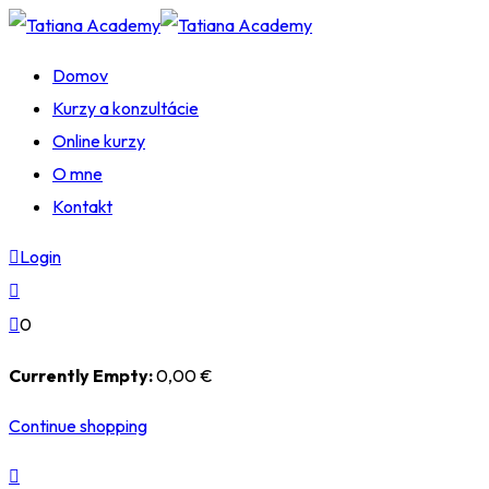
Skip
to
Domov
content
Kurzy a konzultácie
Online kurzy
O mne
Kontakt
Login
0
Currently Empty:
0
,00
€
Continue shopping