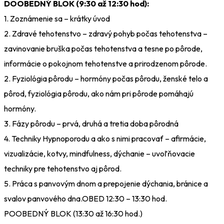
DOOBEDNÝ BLOK (9:30 až 12:30 hod):
1. Zoznámenie sa – krátky úvod
2. Zdravé tehotenstvo – zdravý pohyb počas tehotenstva –
zavinovanie bruška počas tehotenstva a tesne po pôrode,
informácie o pokojnom tehotenstve a prirodzenom pôrode.
2. Fyziológia pôrodu – hormóny počas pôrodu, ženské telo a
pôrod, fyziológia pôrodu, ako nám pri pôrode pomáhajú
hormóny.
3. Fázy pôrodu – prvá, druhá a tretia doba pôrodná
4. Techniky Hypnoporodu a ako s nimi pracovať – afirmácie,
vizualizácie, kotvy, mindfulness, dýchanie – uvoľňovacie
techniky pre tehotenstvo aj pôrod.
5. Práca s panvovým dnom a prepojenie dýchania, bránice a
svalov panvového dna.OBED 12:30 – 13:30 hod.
POOBEDNÝ BLOK (13:30 až 16:30 hod.)