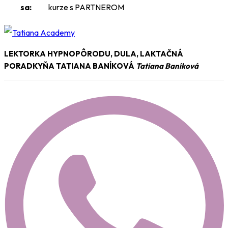
sa:
kurze s PARTNEROM
v
nemocnici
Stará
Ľubovňa
LEKTORKA HYPNOPÔRODU, DULA, LAKTAČNÁ
PORADKYŇA TATIANA BANÍKOVÁ
Tatiana Baníková